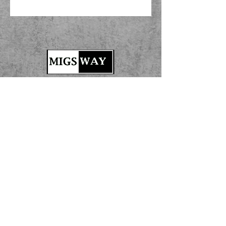
Información de
contacto
y reservas
Miguel
migsway@gmail.com
617-910-0333
www.migsway.com